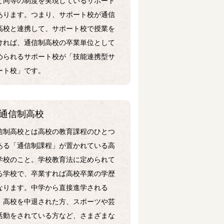
あります。つまり、サポート校が通信
高校と連携して、サポート校で授業を
ければ、通信制高校の卒業単位として
められるサポート校が「技能連携型サ
ート校」です。
通信制高校
信制高校とは高校の教育課程のひとつ
ある「通信制課程」が置かれている高
学校のこと。学校教育法に定められて
る学校で、卒業すれば高校卒業の学歴
なります。中学から直接進学される
、高校を中退された方、スポーツや芸
活動をされている方など、さまざまな