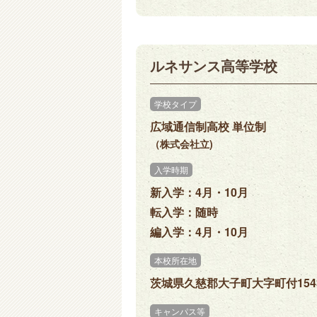
ルネサンス高等学校
学校タイプ
広域通信制高校 単位制
（株式会社立)
入学時期
新入学：4月・10月
転入学：随時
編入学：4月・10月
本校所在地
茨城県久慈郡大子町大字町付154
キャンパス等