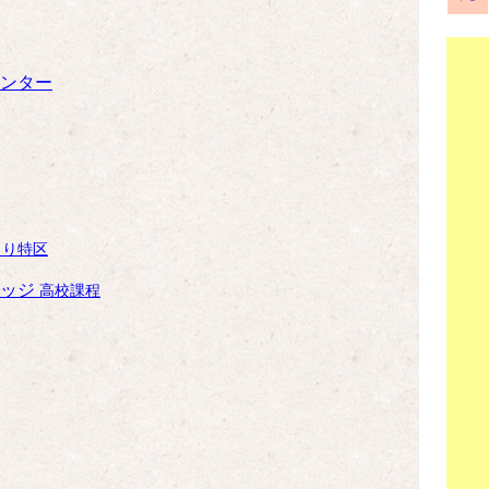
ンター
くり特区
レッジ
高校課程