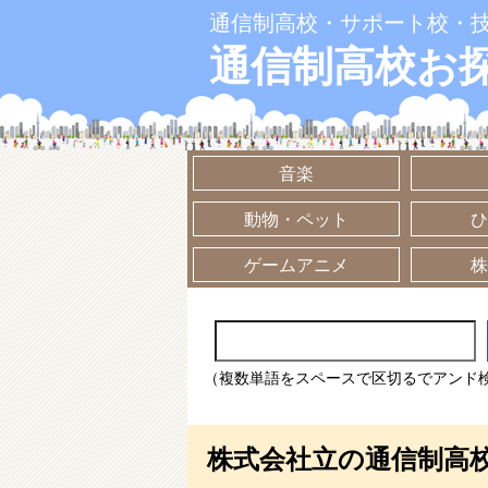
通信制高校・サポート校・
通信制高校お
音楽
動物・ペット
ひ
ゲームアニメ
株
（複数単語をスペースで区切るでアンド
株式会社立の通信制高