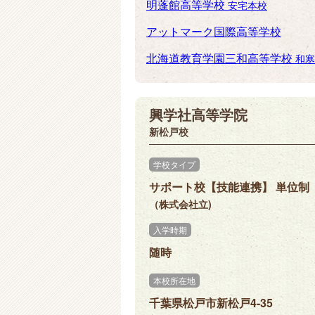
明蓬館高等学校
安宅本校
アットマーク国際高等学校
北海道教育学園三和高等学校
和寒
興学社高等学院
新松戸校
学校タイプ
サポート校【技能連携】 単位制
（株式会社立)
入学時期
随時
本校所在地
千葉県松戸市新松戸4-35