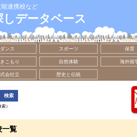
技能連携校など
探しデータベース
ダンス
スポーツ
保育
きこもり
自然体験
海外留
式会社立
歴史と伝統
検索）
校一覧