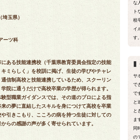
な
ト
（埼玉県）
校
イ
す
ルアーツ科
市にある技能連携校（千葉県教育委員会指定の技能
、キミらしく」を校訓に掲げ、生徒の学びやチャレ
サ
。通信制高校と技能連携しているため、スクーリン
で
、学院に通うだけで高校卒業の学歴が得られます。
で
体験型職業ガイダンスでは、その道のプロによる指
と
将来の夢に直結したスキルを身につけて高校を卒業
と
校や引きこもり、こころの病を持つ生徒に対しての
ま
者からの感謝の声が多く寄せられています。
同
の