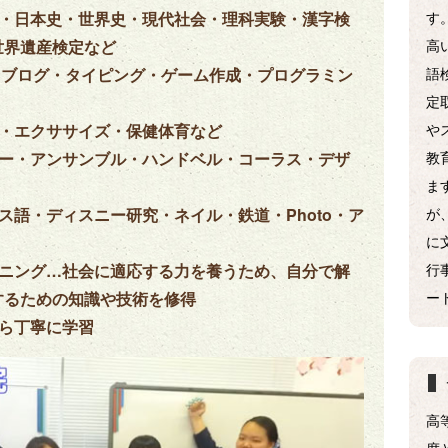
礎・日本史・世界史・現代社会・理科実験・漢字検
す
世界遺産検定など
高
el・ブログ・タイピング・ゲーム作成・プログラミン
語
定
ス・エクササイズ・保健体育など
や
キー・アンサンブル・ハンドベル・コーラス・デザ
教
ま
ス語・ディスニー研究・ネイル・鉄道・Photo・ア
が
に
ーニング…社会に適応する力を養うため、自分で解
行
するための知識や技術を修得
ー
ら丁寧に学習
高
度