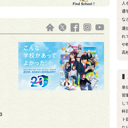
人
通
な
通
れ
や
高
単
習
し
科
3
ト
な