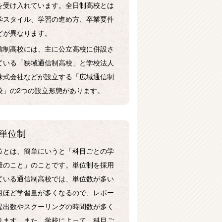
を受け入れています。全日制高校とは
学スタイル、学習の進め方、卒業要件
どが異なります。
信制高校には、主に公立高校に併設さ
ている「狭域通信制高校」と学校法人
株式会社などが設立する「広域通信制
校」の2つの設立形態があります。
単位制
位とは、簡単にいうと「科目ごとの学
量のこと」のことです。単位制を採用
ている通信制高校では、単位数が多い
目ほど学習量が多くなるので、レポー
提出数やスクーリングの時間数が多く
ります。また、学校によって、科目ご