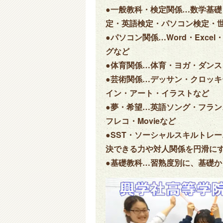
●一般教科・検定関係…数学基
定・英語検定・パソコン検定・
●パソコン関係…Word・Exc
グなど
●体育関係…体育・ヨガ・ダン
●芸術関係…デッサン・クロッ
イン・アート・イラストなど
●夢・希望…英語ソング・フラン
フレコ・Movieなど
●SST・ソーシャルスキルトレ
決できる力や対人関係を円滑に
●基礎教科…習熟度別に、基礎か