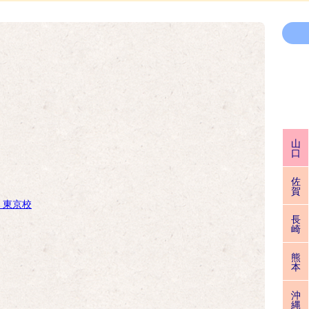
山
口
佐
賀
部
東京校
長
崎
熊
本
沖
縄