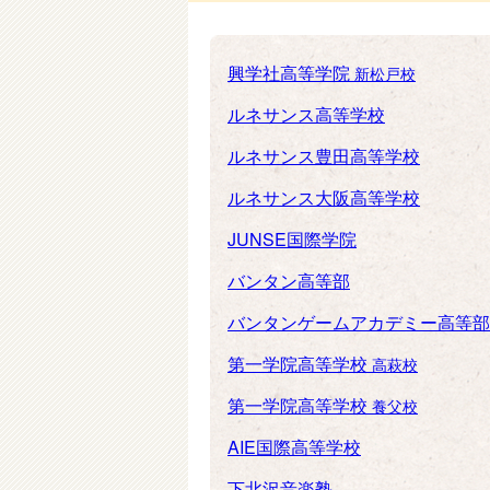
興学社高等学院
新松戸校
ルネサンス高等学校
ルネサンス豊田高等学校
ルネサンス大阪高等学校
JUNSE国際学院
バンタン高等部
バンタンゲームアカデミー高等
第一学院高等学校
高萩校
第一学院高等学校
養父校
AIE国際高等学校
下北沢音楽塾