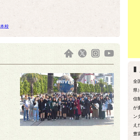
本校
全
県
信
が
ン
え
豊