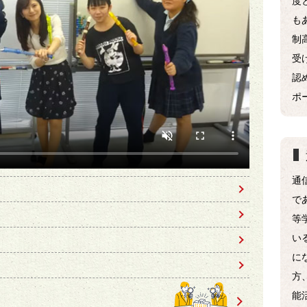
も
制
受
認
ポ
通
で
等
い
に
方
能