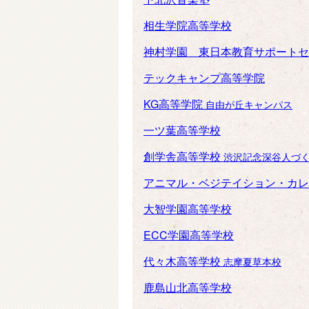
相生学院高等学校
神村学園 東日本教育サポートセ
テックキャンプ高等学院
KG高等学院
自由が丘キャンパス
一ツ葉高等学校
創学舎高等学校
渋沢記念深谷人づ
アニマル・ベジテイション・カ
大智学園高等学校
ECC学園高等学校
代々木高等学校
志摩夏草本校
鹿島山北高等学校