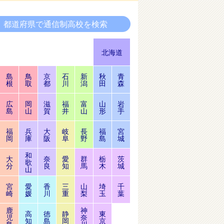
都道府県で通信制高校を検索
北海道
島
鳥
京
石
新
秋
青
根
取
都
川
潟
田
森
広
岡
滋
福
富
山
岩
島
山
賀
井
山
形
手
福
兵
大
岐
長
福
宮
岡
庫
阪
阜
野
島
城
和
大
奈
愛
群
栃
茨
歌
分
良
知
馬
木
城
山
宮
愛
香
三
山
埼
千
崎
媛
川
重
梨
玉
葉
鹿
神
高
徳
静
東
児
奈
知
島
岡
京