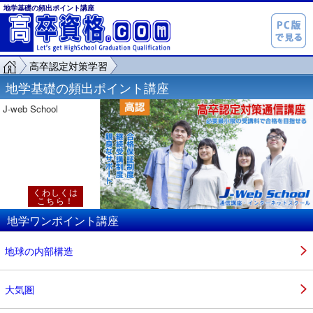
地学基礎の頻出ポイント講座
高卒認定対策学習
地学基礎の頻出ポイント講座
J-web School
くわしくは
こちら！
地学ワンポイント講座
地球の内部構造
大気圏