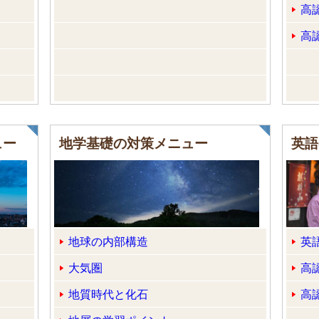
高
高
ュー
地学基礎の対策メニュー
英語
地球の内部構造
英
大気圏
高
地質時代と化石
高