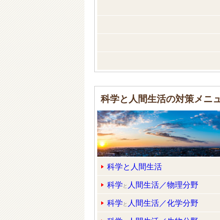
科学と人間生活の対策メニ
科学と人間生活
科学
人間生活／物理分野
と
科学
人間生活／化学分野
と