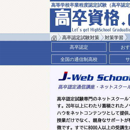
高等学校卒業程度認定試験（高卒認定
高卒認定試験対策
対策学習
高卒認定
おす
全国の通信制高校
サ