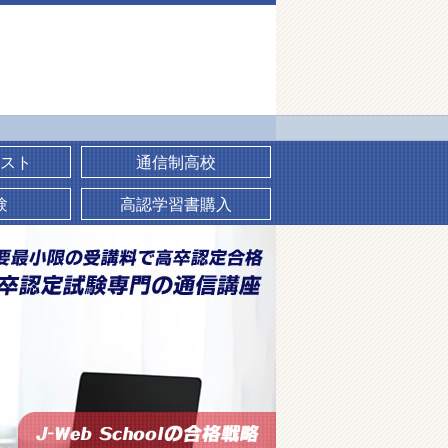
スト
通信制高校
験
高認学習書購入