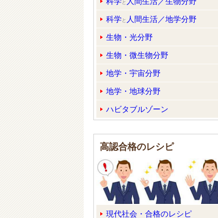
科学
人間生活／生物分野
と
科学
人間生活／地学分野
と
生物・光分野
生物・微生物分野
地学・宇宙分野
地学・地球分野
ハビタブルゾーン
高認合格のレシピ
現代社会・合格のレシピ