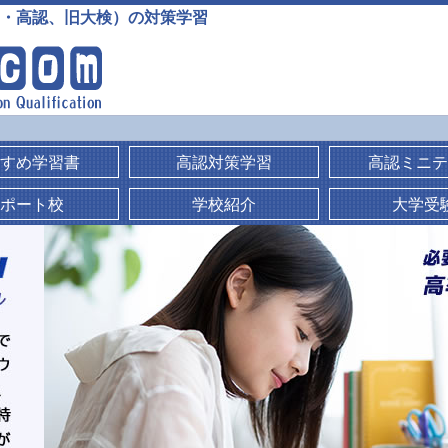
・高認、旧大検）の対策学習
すめ学習書
高認対策学習
高認ミニテ
ポート校
学校紹介
大学受