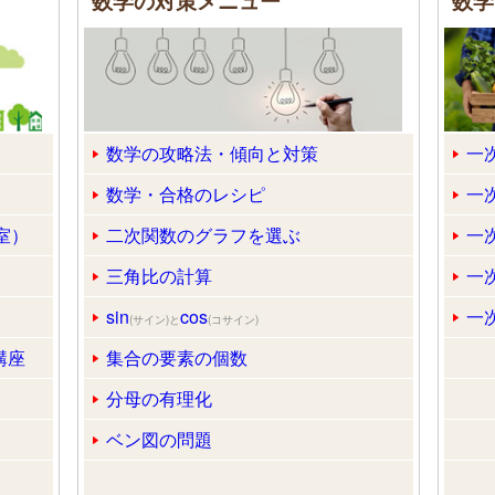
数学の対策メニュー
数学
数学の攻略法・傾向と対策
一
数学・合格のレシピ
一
室）
二次関数のグラフを選ぶ
一
三角比の計算
一
sin
cos
一
(サイン)と
(コサイン)
講座
集合の要素の個数
分母の有理化
ベン図の問題