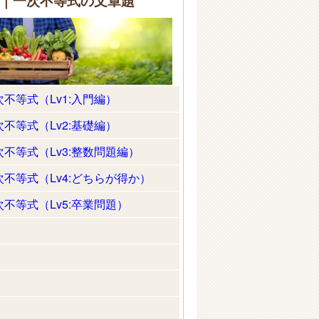
｜一次不等式の文章題
次不等式（Lv1:入門編）
次不等式（Lv2:基礎編）
次不等式（Lv3:整数問題編）
次不等式（Lv4:どちらが得か）
次不等式（Lv5:卒業問題）