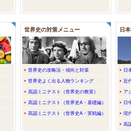
世界史の対策メニュー
日本
世界史の攻略法・傾向と対策
日
世界史よく出る人物ランキング
近
高認ミニテスト（世界史の教室）
ア
高認ミニテスト（世界史A・基礎編）
日
高認ミニテスト（世界史A・実戦編）
現
高