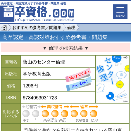
高卒認定・高認対策おすすめ参考書・問題集 倫理
MENU
おすすめの参考書／問題集
倫理
高卒認定・高認対策おすすめ参考書・問題集
▼ 倫理 の検索結果 ▼
蔭山のセンター倫理
書籍名
学研教育出版
出版社
1296円
価格
9784053031723
ISBN
対応する
レベル
予備校で生徒から熱烈に支持されている蔭山克