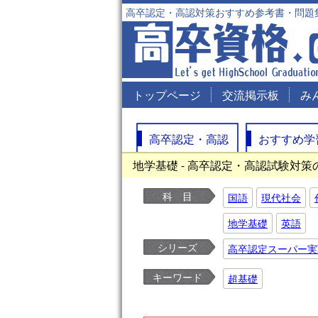
高卒認定・高認対策おすすめ参考書・問題
トップページ
交流掲示板
み
高卒認定・高認
おすすめ学
地学基礎 - 高卒認定・高認試験対
科 目
国語
現代社会
地学基礎
英語
シリーズ
高卒認定スーパー実
キーワード
超基礎