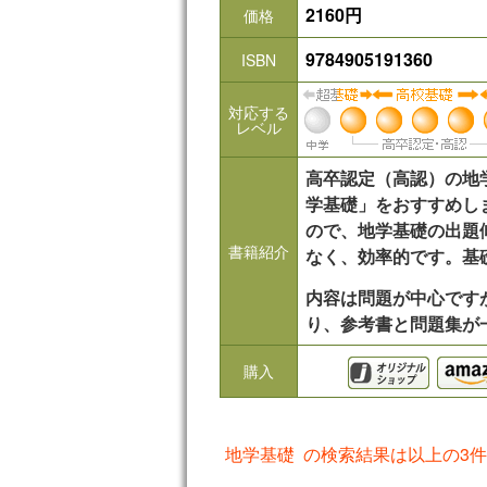
2160円
価格
9784905191360
ISBN
対応する
レベル
高卒認定（高認）の地
学基礎」をおすすめし
ので、地学基礎の出題
書籍紹介
なく、効率的です。基
内容は問題が中心です
り、参考書と問題集が
購入
地学基礎 の検索結果は以上の3