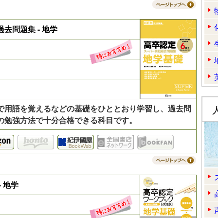
去問題集 - 地学
で用語を覚えるなどの基礎をひととおり学習し、過去問
の勉強方法で十分合格できる科目です。
amazon
kino
 地学