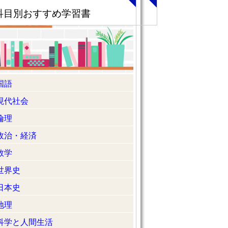
科目別おすすめ学習書
国語
現代社会
倫理
政治・経済
数学
世界史
日本史
地理
科学と人間生活