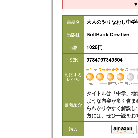
▼
大人のやりなおし中学
書籍名
SoftBank Creative
出版社
1028円
価格
9784797349504
ISBN
対応する
レベル
タイトルは「中学」地
ような内容が多く含ま
書籍紹介
らわかりやすく解説し
方には、ぜひ一読をお
a
購入