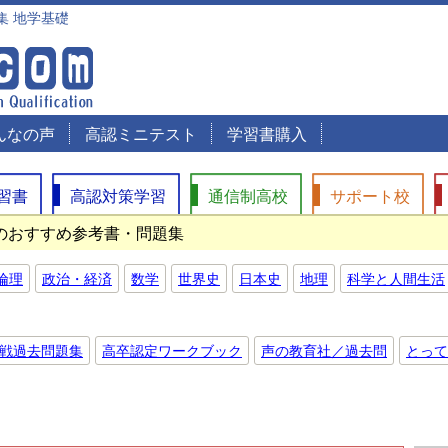
集 地学基礎
んなの声
高認ミニテスト
学習書購入
習書
高認対策学習
通信制高校
サポート校
策のおすすめ参考書・問題集
倫理
政治・経済
数学
世界史
日本史
地理
科学と人間生活
戦過去問題集
高卒認定ワークブック
声の教育社／過去問
とって