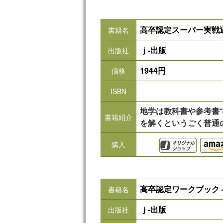
高卒認定スーパー実戦過
書籍名
ｊ-出版
出版社
1944円
価格
ISBN
地学は教科書や参考書
書籍紹介
を解くというごく普通
購入
高卒認定ワークブック -
書籍名
ｊ-出版
出版社