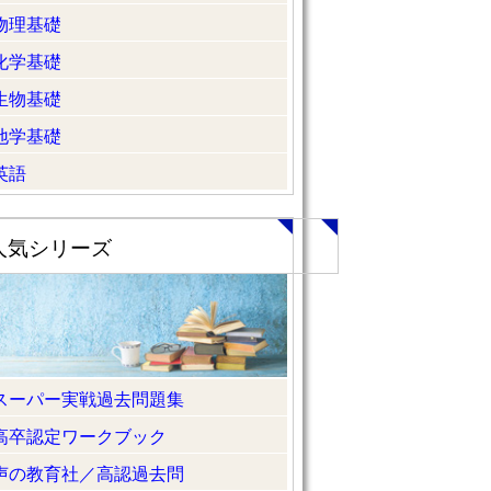
物理基礎
化学基礎
生物基礎
地学基礎
英語
人気シリーズ
スーパー実戦過去問題集
高卒認定ワークブック
声の教育社／高認過去問